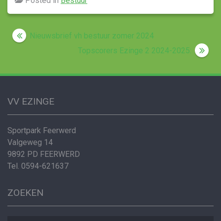
Posted in
Bestuur
Post
Nieuwsbrief vh bestuur zomer 2024
navigation
Topscorers Ezinge 2 2024-2025:
VV EZINGE
Sportpark Feerwerd
Valgeweg 14
9892 PD FEERWERD
Tel. 0594-621637
ZOEKEN