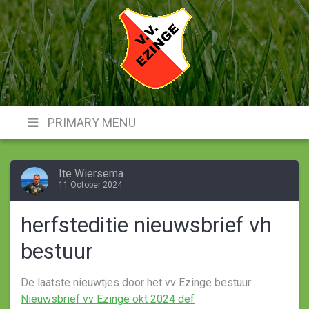
Skip
to
content
VVE
PRIMARY MENU
Ite Wiersema
11 October 2024
herfsteditie nieuwsbrief vh
bestuur
De laatste nieuwtjes door het vv Ezinge bestuur:
Nieuwsbrief vv Ezinge okt 2024 def