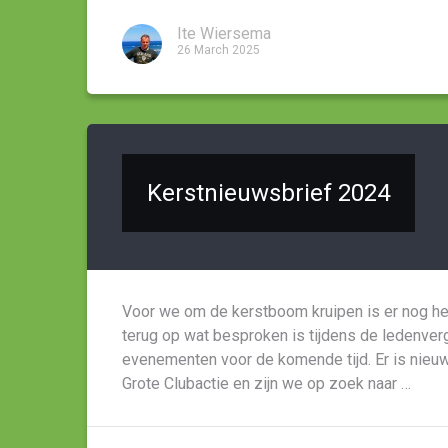
Ite Wiersema
26 March 2025
Kerstnieuwsbrief 2024
Voor we om de kerstboom kruipen is er nog het 
terug op wat besproken is tijdens de ledenverg
evenementen voor de komende tijd. Er is nieu
Grote Clubactie en zijn we op zoek naar …