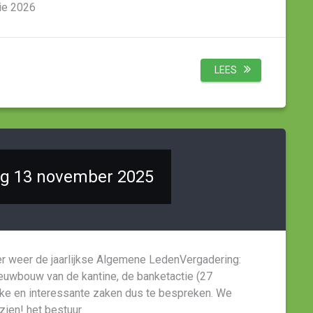
tie 2026
LEES
g 13 november 2025
 weer de jaarlijkse Algemene LedenVergadering:
euwbouw van de kantine, de banketactie (27
jke en interessante zaken dus te bespreken. We
 zien! het bestuur