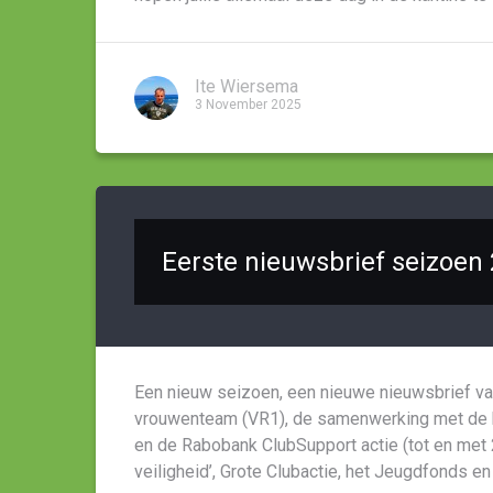
Ite Wiersema
3 November 2025
Eerste nieuwsbrief seizoen
Een nieuw seizoen, een nieuwe nieuwsbrief van
vrouwenteam (VR1), de samenwerking met de b
en de Rabobank ClubSupport actie (tot en met 
veiligheid’, Grote Clubactie, het Jeugdfonds en