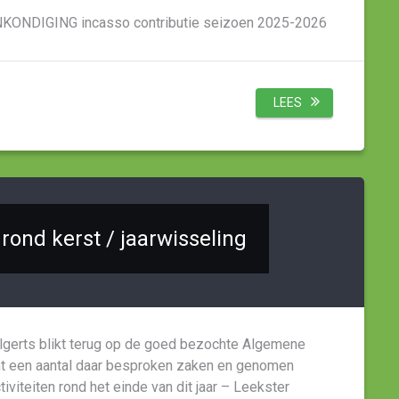
KONDIGING incasso contributie seizoen 2025-2026
LEES
 rond kerst / jaarwisseling
lgerts blikt terug op de goed bezochte Algemene
t een aantal daar besproken zaken en genomen
iviteiten rond het einde van dit jaar – Leekster