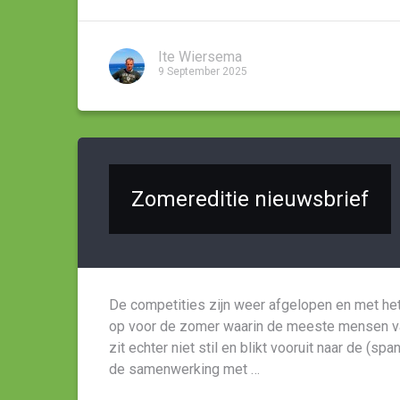
Ite Wiersema
9 September 2025
Zomereditie nieuwsbrief
De competities zijn weer afgelopen en met h
op voor de zomer waarin de meeste mensen van
zit echter niet stil en blikt vooruit naar de (
de samenwerking met …