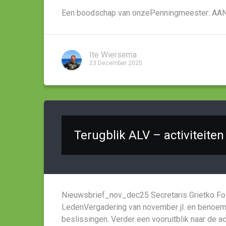
Een boodschap van onzePenningmeester: AAN
Ite Wiersema
23 December 2025
Terugblik ALV – activiteiten
Nieuwsbrief_nov_dec25 Secretaris Grietko Fo
LedenVergadering van november jl. en benoem
beslissingen. Verder een vooruitblik naar de act