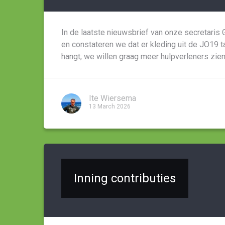
In de laatste nieuwsbrief van onze secretaris 
en constateren we dat er kleding uit de JO19 ta
hangt, we willen graag meer hulpverleners zie
Ite Wiersema
13 March 2026
Inning contributies