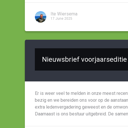
Ite Wiersema
17 June 2025
Nieuwsbrief voorjaarseditie
Er is weer veel te melden in onze meest recent
bezig en we bereiden ons voor op de aanstaan
extra ledenvergadering geweest en de omwon
Daarnaast is ons bestuur uitgebreid. De same