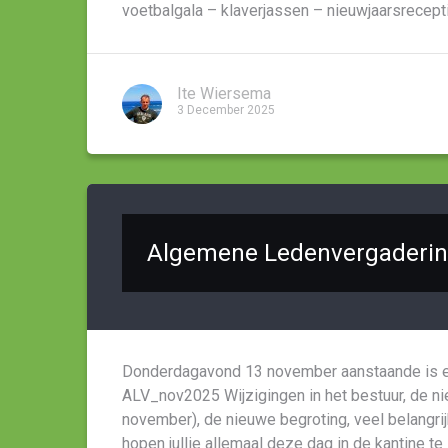
voetbalgala – klaverjassen – nieuwjaarsrecep
Ite Wiersema
3 December 2025
Algemene Ledenvergaderin
Donderdagavond 13 november aanstaande is er
ALV_nov2025 Wijzigingen in het bestuur, de ni
november), de nieuwe begroting, veel belangri
hopen jullie allemaal deze dag in de kantine te