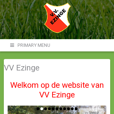
Skip
to
content
VVE
PRIMARY MENU
VV Ezinge
Welkom op de website van
VV Ezinge
vv Ezinge
Veld 2