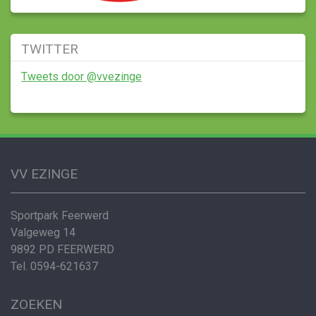
TWITTER
Tweets door @vvezinge
VV EZINGE
Sportpark Feerwerd
Valgeweg 14
9892 PD FEERWERD
Tel. 0594-621637
ZOEKEN