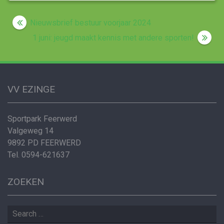
Post
Nieuwsbrief bestuur voorjaar 2024
navigation
1 juni: jeugd maakt kennis met andere sporten!
VV EZINGE
Sportpark Feerwerd
Valgeweg 14
9892 PD FEERWERD
Tel. 0594-621637
ZOEKEN
Search
for: