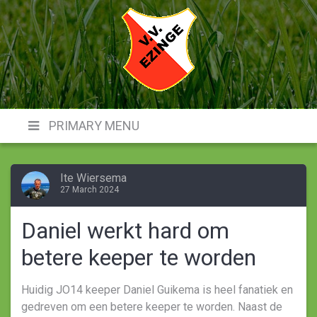
Skip
to
content
VVE
PRIMARY MENU
Ite Wiersema
27 March 2024
Daniel werkt hard om
betere keeper te worden
Huidig JO14 keeper Daniel Guikema is heel fanatiek en
gedreven om een betere keeper te worden. Naast de