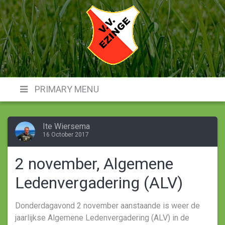
Skip
to
content
VVE
PRIMARY MENU
Ite Wiersema
16 October 2017
2 november, Algemene
Ledenvergadering (ALV)
Donderdagavond 2 november aanstaande is weer de
jaarlijkse Algemene Ledenvergadering (ALV) in de