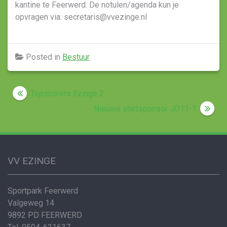
kantine te Feerwerd. De notulen/agenda kun je
opvragen via: secretaris@vvezinge.nl
Posted in
Bestuur
Post
Topscorers Ezinge 2
navigation
Nieuwe shirtsponsor JO11-1
VV EZINGE
Sportpark Feerwerd
Valgeweg 14
9892 PD FEERWERD