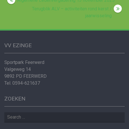
Post
Algemene Ledenvergadering 13 november 2025
navigation
Terugblik ALV – activiteiten rond kerst /
jaarwisseling
VV EZINGE
Sportpark Feerwerd
Valgeweg 14
9892 PD FEERWERD
Tel. 0594-621637
ZOEKEN
Search
for: